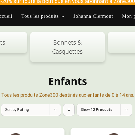
-20% sur toute la boutique en vous abonnant à Zone300
ccueil
Tous les produits
Johanna Clermont
Mon p
ts
Bonnets &
Casquettes
Enfants
Tous les produits Zone300 destinés aux enfants de 0 à 14 ans.
Sort by
Rating
Show
12 Products