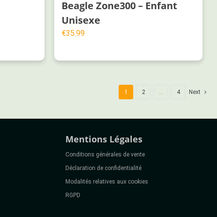
Beagle Zone300 – Enfant
Unisexe
€
35.99
1
2
…
4
Next
Mentions Légales
Conditions générales de vente
Déclaration de confidentialité
Modalités relatives aux cookies
RGPD