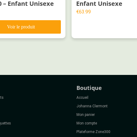
 – Enfant Unisexe
Enfant Unisexe
€
63.99
Boutique
its
Accueil
Johanna Clermont
Mon panier
uettes
Mon compte
Plateforme Zone300