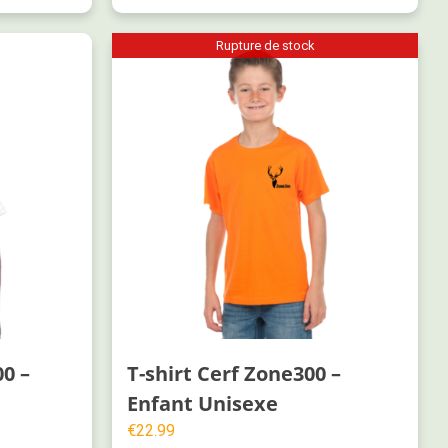
Rupture de stock
00 –
T-shirt Cerf Zone300 –
Enfant Unisexe
€
22.99