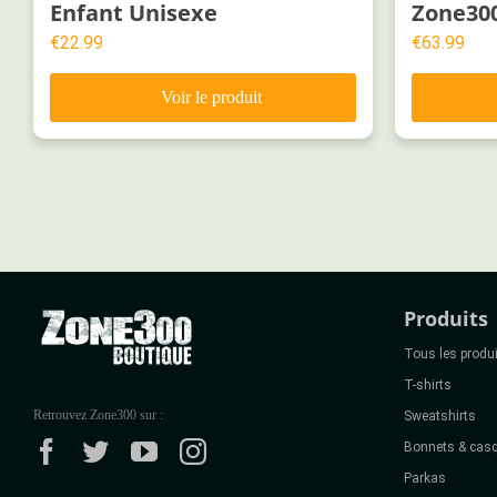
Enfant Unisexe
Zone300
€
22.99
€
63.99
Produits
Tous les produ
T-shirts
Retrouvez Zone300 sur :
Sweatshirts
Bonnets & casq
Parkas