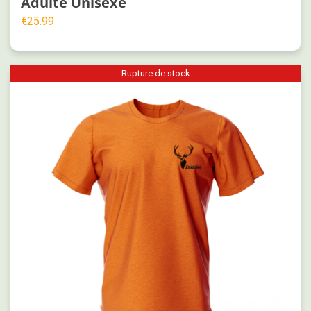
Adulte Unisexe
€
25.99
Rupture de stock