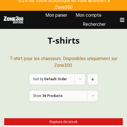
-20% sur toute la boutique en vous abonnant à
Skip
Zone300
to
Mon panier
Mon compte
content
To
Rechercher
Nav
T-shirts
Accueil
Tous les produits
T-shirt pour les chasseurs. Disponibles uniquement sur
Zone300.
Johanna Clermont
Sort by
Default Order
Plateforme Zone300
Show
36 Products
Rupture de stock