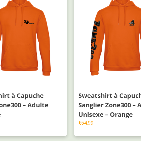
irt à Capuche
Sweatshirt à Capuc
one300 – Adulte
Sanglier Zone300 – 
e
Unisexe – Orange
€
54.99