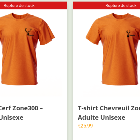
Rupture de stock
Rupture de stock
 Cerf Zone300 –
T-shirt Chevreuil Zo
Unisexe
Adulte Unisexe
€
25.99