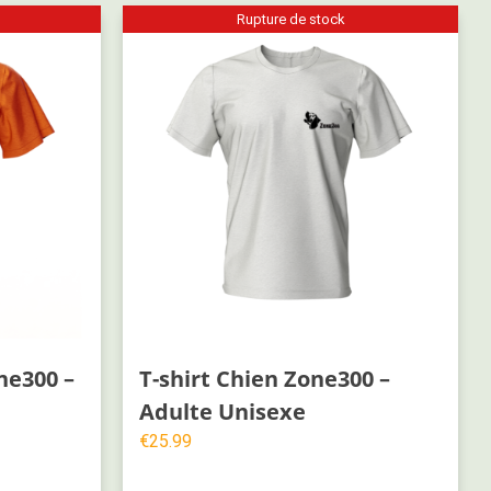
Rupture de stock
ne300 –
T-shirt Chien Zone300 –
Adulte Unisexe
€
25.99