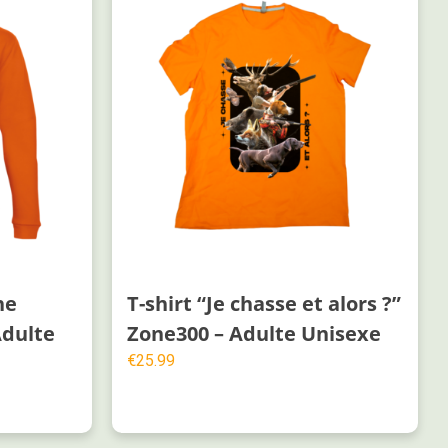
he
T-shirt “Je chasse et alors ?”
Adulte
Zone300 – Adulte Unisexe
€
25.99