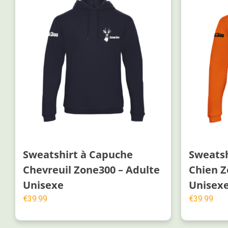
Sweatshirt à Capuche
Sweatsh
Chevreuil Zone300 – Adulte
Chien Z
Unisexe
Unisex
€
39.99
€
39.99