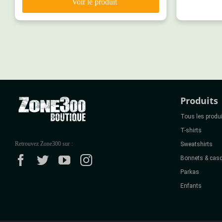
Produits
Tous les produ
T-shirts
Retrouvez Zone300 sur :
Sweatshirts
Bonnets & casq
Parkas
Enfants