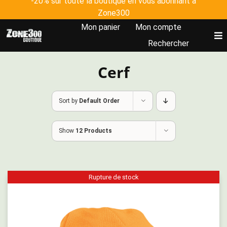
-20% sur toute la boutique en vous abonnant à
Skip
Zone300
to
Mon panier
Mon compte
content
To
Rechercher
Nav
Cerf
Accueil
Tous les produits
Sort by
Default Order
Show
12 Products
Johanna Clermont
Plateforme Zone300
Rupture de stock