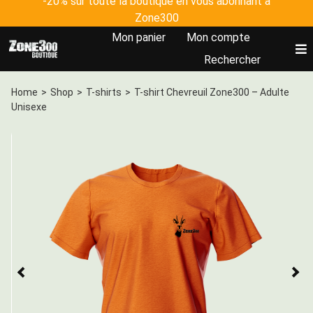
-20% sur toute la boutique en vous abonnant à
Skip
Zone300
to
Mon panier
Mon compte
content
To
Rechercher
Nav
Accueil
Home
>
Shop
>
T-shirts
>
T-shirt Chevreuil Zone300 – Adulte
Unisexe
Tous les produits
Johanna Clermont
Plateforme Zone300