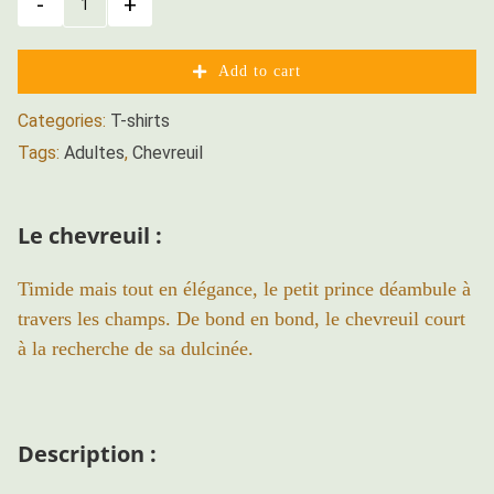
T-
shirt
Chevreuil
Add to cart
Zone300
-
Categories:
T-shirts
Adulte
Tags:
Adultes
,
Chevreuil
Unisexe
quantity
Le chevreuil :
Timide mais tout en élégance, le petit prince déambule à
travers les champs. De bond en bond, le chevreuil court
à la recherche de sa dulcinée.
Description :