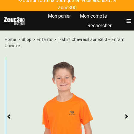
-20% sur toute la boutique en vous abonnant à
Skip
Zone300
to
Mon panier
Mon compte
content
To
Rechercher
Nav
Accueil
Home
>
Shop
>
Enfants
>
T-shirt Chevreuil Zone300 – Enfant
Unisexe
Tous les produits
Johanna Clermont
Plateforme Zone300