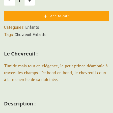
T-
shirt
Chevreuil
Add to cart
Zone300
-
Categories:
Enfants
Enfant
Tags:
Chevreuil
,
Enfants
Unisexe
quantity
Le Chevreuil :
Timide mais tout en élégance, le petit prince déambule à
travers les champs. De bond en bond, le chevreuil court
à la recherche de sa dulcinée.
Description :