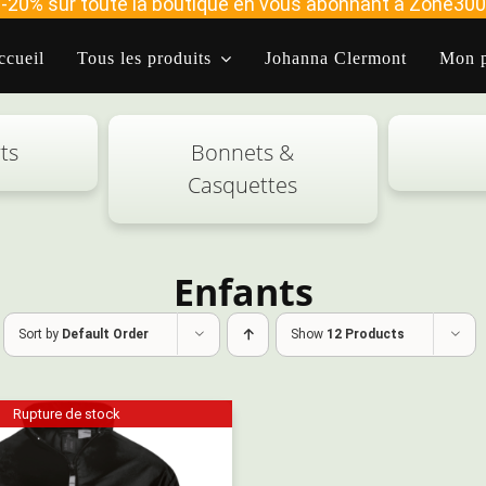
-20% sur toute la boutique en vous abonnant à Zone300
ccueil
Tous les produits
Johanna Clermont
Mon p
ts
Bonnets &
Casquettes
Enfants
Sort by
Default Order
Show
12 Products
Rupture de stock