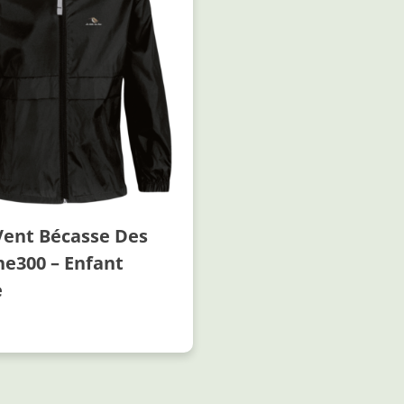
ent Bécasse Des
ne300 – Enfant
e