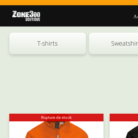
Skip
to
A
content
T-shirts
Sweatshir
Rupture de stock