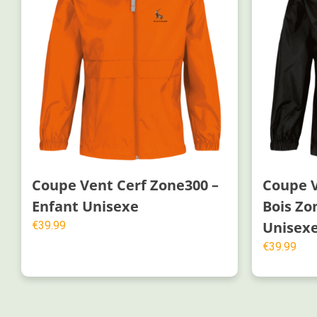
Coupe Vent Cerf Zone300 –
Coupe V
Enfant Unisexe
Bois Zo
Unisex
€
39.99
€
39.99