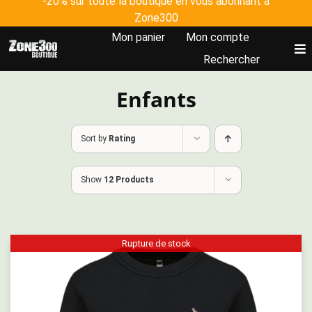
-20% sur toute la boutique en vous abonnant à
Skip
Zone300
to
Mon panier
Mon compte
content
To
Rechercher
Nav
Enfants
Accueil
Tous les produits
Sort by
Rating
Show
12 Products
Johanna Clermont
Plateforme Zone300
Rupture de stock