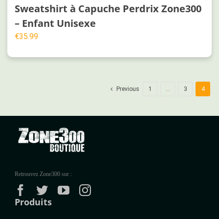
Sweatshirt à Capuche Perdrix Zone300
– Enfant Unisexe
€
35.99
Previous
1
…
3
4
Retrouvez Zone300 sur :
Produits