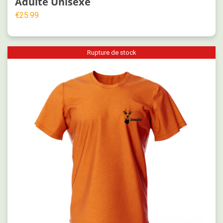
Adulte Unisexe
€
25.99
Rupture de stock