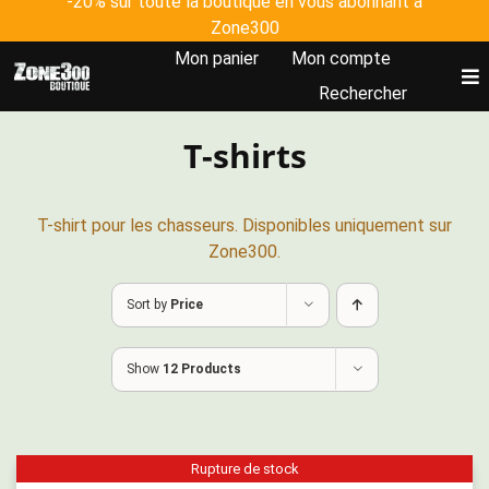
-20% sur toute la boutique en vous abonnant à
Skip
Zone300
to
Mon panier
Mon compte
content
To
Rechercher
Nav
T-shirts
Accueil
Tous les produits
T-shirt pour les chasseurs. Disponibles uniquement sur
Zone300.
Johanna Clermont
Sort by
Price
Plateforme Zone300
Show
12 Products
Rupture de stock