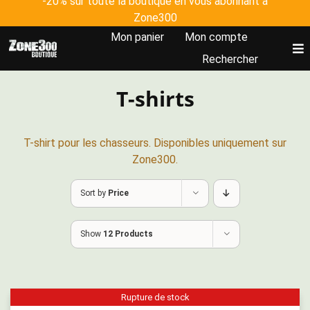
-20% sur toute la boutique en vous abonnant à
Skip
Zone300
to
Mon panier
Mon compte
content
To
Rechercher
Nav
T-shirts
Accueil
Tous les produits
T-shirt pour les chasseurs. Disponibles uniquement sur
Zone300.
Johanna Clermont
Sort by
Price
Plateforme Zone300
Show
12 Products
Rupture de stock