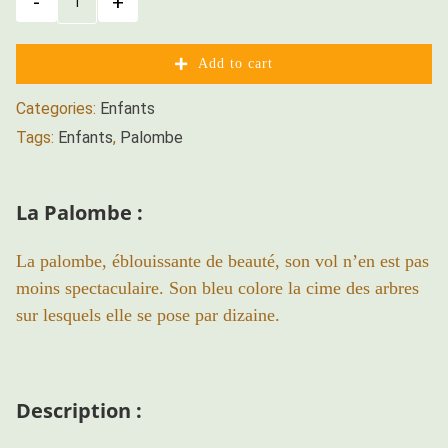
T-
shirt
Palombe
Add to cart
Zone300
-
Categories:
Enfants
Enfant
Tags:
Enfants
,
Palombe
Unisexe
quantity
La Palombe :
La palombe, éblouissante de beauté, son vol n’en est pas
moins spectaculaire. Son bleu colore la cime des arbres
sur lesquels elle se pose par dizaine.
Description :