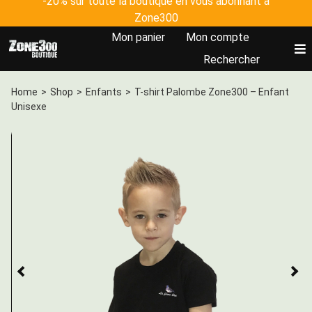
-20% sur toute la boutique en vous abonnant à
Skip
Zone300
to
Mon panier
Mon compte
content
To
Rechercher
Nav
Accueil
Home
>
Shop
>
Enfants
>
T-shirt Palombe Zone300 – Enfant
Unisexe
Tous les produits
Johanna Clermont
Plateforme Zone300